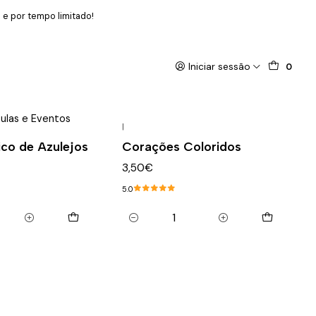
 e por tempo limitado!
Iniciar sessão
0
ulas e Eventos
|
ico de Azulejos
Corações Coloridos
3,50€
5.0
Quantidade