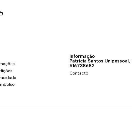
Informação
Patrícia Santos Unipessoal,
amações
516738682
dições
Contacto
ivacidade
eembolso