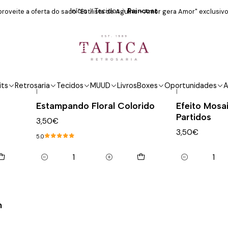
Início
Tecidos
Raincoat
roveite a oferta do saco "Estilista de Agulha - Amor gera Amor" exclusivo
Raincoat
its
Retrosaria
Tecidos
MUUD
Livros
Boxes
Oportunidades
A
|
|
Estampando Floral Colorido
Efeito Mosa
Partidos
3,50€
3,50€
5.0
Quantidade
Quantidade
m