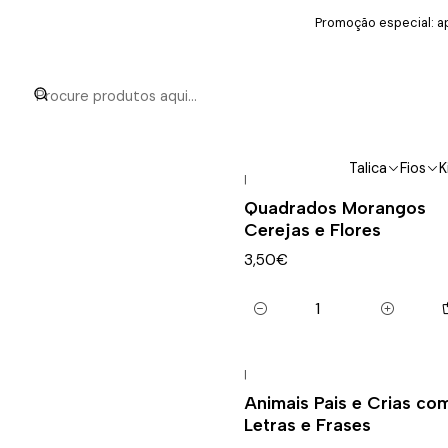
Promoção especial: ap
Talica
Fios
K
|
Quadrados Morangos
Cerejas e Flores
3,50€
Quantidade
|
Animais Pais e Crias co
Letras e Frases