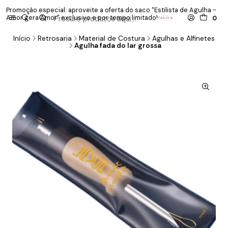
Promoção especial: aproveite a oferta do saco "Estilista de Agulha -
P
Amor gera Amor" exclusivo e por tempo limitado!
co
0
Início
Retrosaria
Material de Costura
Agulhas e Alfinetes
Agulha fada do lar grossa