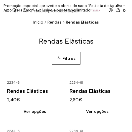
Promoção especial: aproveite a oferta do saco "Estilista de Agulha -
P
Amor gera Amor" exclusivo e por tempo limitado!
co
0
Início
Rendas
Rendas Elásticas
Rendas Elásticas
Filtros
2234-6
|
2234-6
|
Rendas Elásticas
Rendas Elásticas
2,40€
2,60€
Ver opções
Ver opções
2234-6
|
2234-6
|