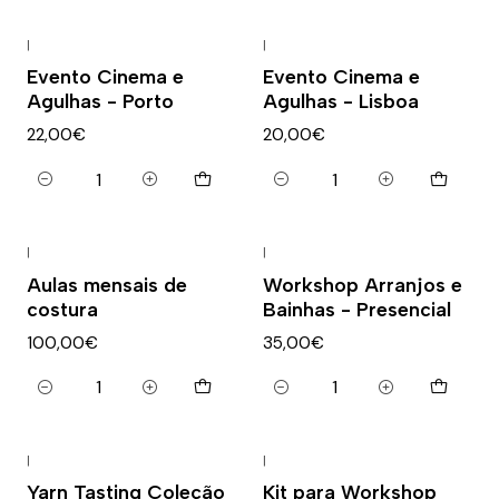
|
|
Novo
Novo
Evento Cinema e
Evento Cinema e
Agulhas - Porto
Agulhas - Lisboa
22,00€
20,00€
Quantidade
Quantidade
|
|
Novo
Novo
Aulas mensais de
Workshop Arranjos e
costura
Bainhas - Presencial
100,00€
35,00€
Quantidade
Quantidade
|
|
Novo
Yarn Tasting Coleção
Kit para Workshop