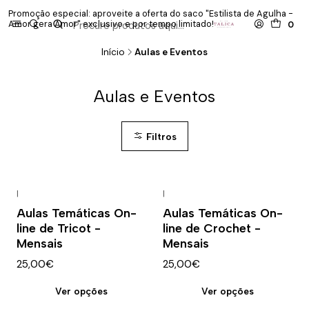
Promoção especial: aproveite a oferta do saco "Estilista de Agulha -
P
Amor gera Amor" exclusivo e por tempo limitado!
co
0
Início
Aulas e Eventos
Aulas e Eventos
Filtros
|
|
Novo
Novo
Aulas Temáticas On-
Aulas Temáticas On-
line de Tricot -
line de Crochet -
Mensais
Mensais
25,00€
25,00€
Ver opções
Ver opções