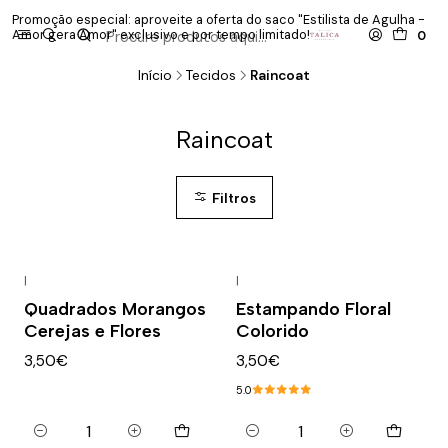
Promoção especial: aproveite a oferta do saco "Estilista de Agulha -
P
Amor gera Amor" exclusivo e por tempo limitado!
co
0
Início
Tecidos
Raincoat
Raincoat
Filtros
|
|
Quadrados Morangos
Estampando Floral
Cerejas e Flores
Colorido
3,50€
3,50€
5.0
Quantidade
Quantidade