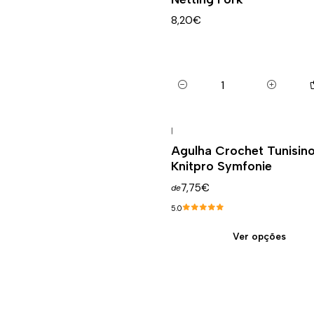
8,20€
Quantidade
|
Agulha Crochet Tunisin
Knitpro Symfonie
7,75€
de
5.0
Ver opções