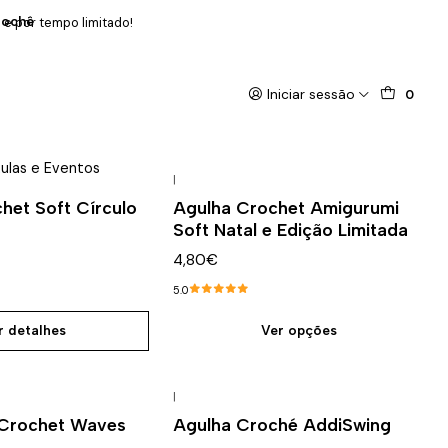
rochê
 e por tempo limitado!
Iniciar sessão
0
ulas e Eventos
|
het Soft Círculo
Agulha Crochet Amigurumi
Soft Natal e Edição Limitada
4,80€
5.0
r detalhes
Ver opções
|
 Crochet Waves
Agulha Croché AddiSwing