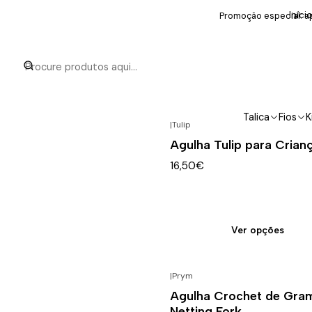
Iníci
Promoção especial: ap
Talica
Fios
K
|
Tulip
Agulha Tulip para Crian
16,50€
Ver opções
|
Prym
Agulha Crochet de Gra
Netting Fork