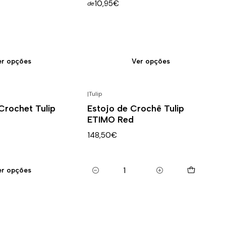
10,95€
de
er opções
Ver opções
|
Tulip
Crochet Tulip
Estojo de Crochê Tulip
ETIMO Red
148,50€
er opções
Quantidade