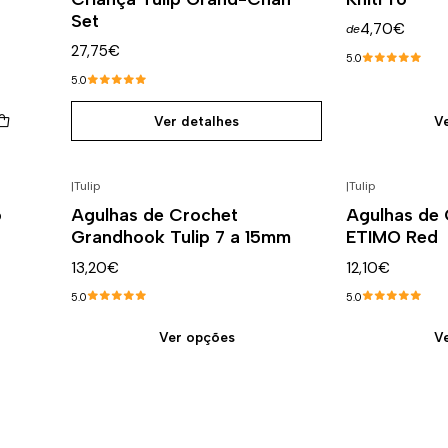
Set
4,70€
de
27,75€
5.0
5.0
Ver detalhes
V
|
Tulip
|
Tulip
o
Agulhas de Crochet
Agulhas de 
Grandhook Tulip 7 a 15mm
ETIMO Red
13,20€
12,10€
5.0
5.0
Ver opções
V