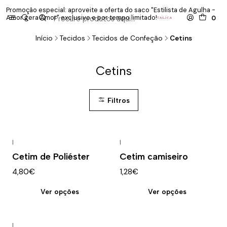
Promoção especial: aproveite a oferta do saco "Estilista de Agulha -
P
Amor gera Amor" exclusivo e por tempo limitado!
co
0
Início
Tecidos
Tecidos de Confeção
Cetins
Cetins
Filtros
|
|
Cetim de Poliéster
Cetim camiseiro
4,80€
1,28€
Ver opções
Ver opções
|