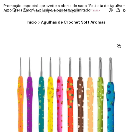
Promoção especial: aproveite a oferta do saco "Estilista de Agulha -
P
Amor gera Amor" exclusivo e por tempo limitado!
co
0
Início
Agulhas de Crochet Soft Aromas