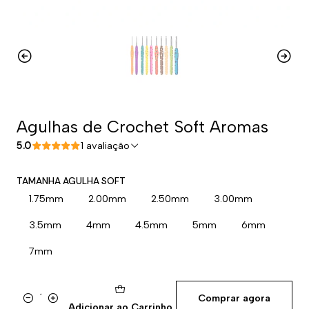
Agulhas de Crochet Soft Aromas
5.0
1 avaliação
TAMANHA AGULHA SOFT
1.75mm
2.00mm
2.50mm
3.00mm
3.5mm
4mm
4.5mm
5mm
6mm
7mm
Comprar agora
Quantidade
Adicionar ao Carrinho