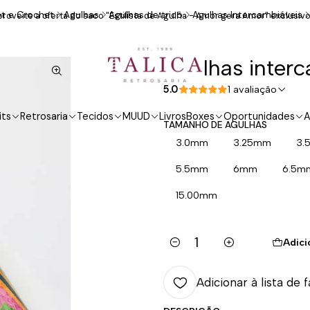
ot e Crochet
Agulhas
Agulhas de tricô
Agulhas Intercambiáveis
roveite a oferta do saco "Estilista de Agulha - Amor gera Amor" exclusivo
Agulhas inter
5.0
1 avaliação
its
Retrosaria
Tecidos
MUUD
Livros
Boxes
Oportunidades
A
TAMANHO DE AGULHAS
3.0mm
3.25mm
3.
5.5mm
6mm
6.5m
15.00mm
Adici
Quantidade
Adicionar à lista de 