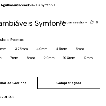
Agulhas intercambiáveis Symfonie
 e por tempo limitado!
cambiáveis Symfonie
Iniciar sessão
0
ulas e Eventos
5mm
3.75mm
4.0mm
4.5mm
5mm
m
7mm
8mm
9.0mm
10.0mm
12mm
onar ao Carrinho
Comprar agora
favoritos