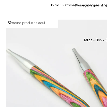
Início
Retrosaria
Acessórios Tric
Promoção especial: ap
Talica
Fios
K