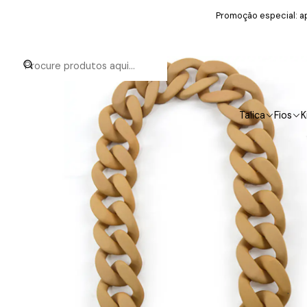
Promoção especial: ap
Talica
Fios
K