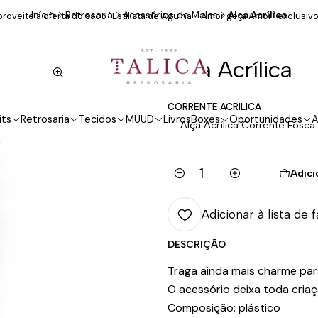
Início
Retrosaria
Acessórios de Malas
Alça Acrílica
roveite a oferta do saco "Estilista de Agulha - Amor gera Amor" exclusivo
Alça Acrílica
CORRENTE ACRILICA
its
Retrosaria
Tecidos
MUUD
Livros
Boxes
Oportunidades
A
Alça Acrílica Corrente Fosca
Adici
Quantidade
Adicionar à lista de 
DESCRIÇÃO
Traga ainda mais charme par
O acessório deixa toda criaçã
Composição: plástico