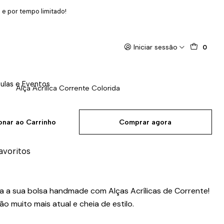
 e por tempo limitado!
Iniciar sessão
0
ulas e Eventos
Alça Acrílica Corrente Colorida
onar ao Carrinho
Comprar agora
favoritos
a a sua bolsa handmade com Alças Acrílicas de Corrente!
o muito mais atual e cheia de estilo.