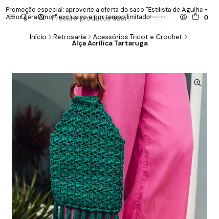
Promoção especial: aproveite a oferta do saco "Estilista de Agulha -
P
Amor gera Amor" exclusivo e por tempo limitado!
co
0
Início
Retrosaria
Acessórios Tricot e Crochet
Alça Acrílica Tartaruga