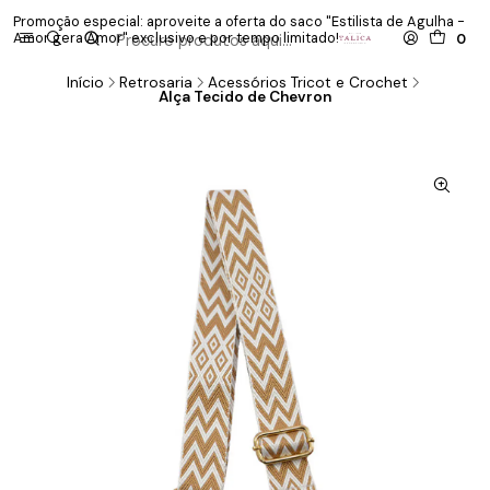
Promoção especial: aproveite a oferta do saco "Estilista de Agulha -
P
Amor gera Amor" exclusivo e por tempo limitado!
co
0
Início
Retrosaria
Acessórios Tricot e Crochet
Alça Tecido de Chevron