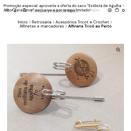
Promoção especial: aproveite a oferta do saco "Estilista de Agulha -
P
Amor gera Amor" exclusivo e por tempo limitado!
co
0
Início
Retrosaria
Acessórios Tricot e Crochet
Alfinetes e marcadores
Alfinete Tricô ao Peito