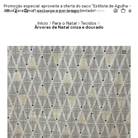
Promoção especial: aproveite a oferta do saco "Estilista de Agulha -
P
Amor gera Amor" exclusivo e por tempo limitado!
co
0
Início
Para o Natal
Tecidos
Árvores de Natal cinza e dourado