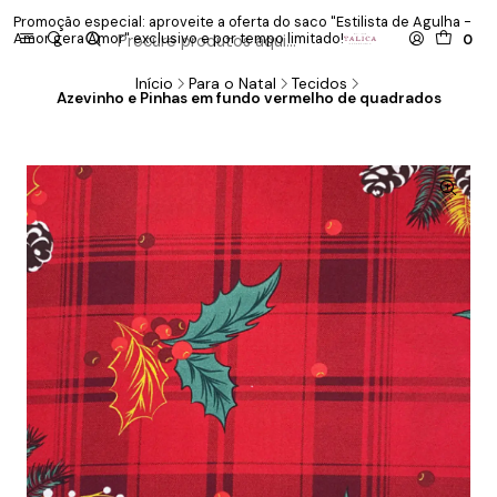
Promoção especial: aproveite a oferta do saco "Estilista de Agulha -
P
Amor gera Amor" exclusivo e por tempo limitado!
co
0
Início
Para o Natal
Tecidos
Azevinho e Pinhas em fundo vermelho de quadrados