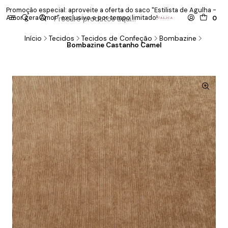
Promoção especial: aproveite a oferta do saco "Estilista de Agulha -
P
Amor gera Amor" exclusivo e por tempo limitado!
co
0
Início
Tecidos
Tecidos de Confeção
Bombazine
Bombazine Castanho Camel