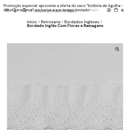
Promoção especial: aproveite a oferta do saco "Estilista de Agulha -
P
Amor gera Amor" exclusivo e por tempo limitado!
co
0
Início
Retrosaria
Bordados Ingleses
Bordado Inglês Com Flores e Ramagens