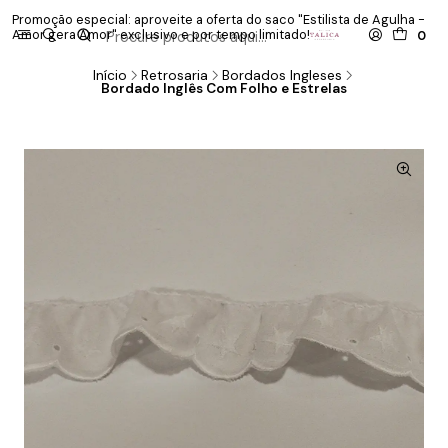
Promoção especial: aproveite a oferta do saco "Estilista de Agulha -
P
Amor gera Amor" exclusivo e por tempo limitado!
co
0
Início
Retrosaria
Bordados Ingleses
Bordado Inglês Com Folho e Estrelas