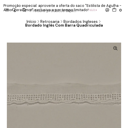
Promoção especial: aproveite a oferta do saco "Estilista de Agulha -
P
Amor gera Amor" exclusivo e por tempo limitado!
co
0
Início
Retrosaria
Bordados Ingleses
Bordado Inglês Com Barra Quadriculada