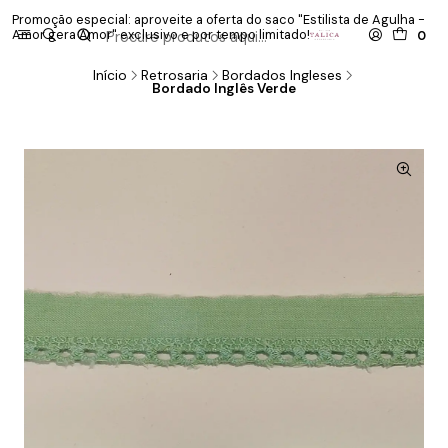
Promoção especial: aproveite a oferta do saco "Estilista de Agulha -
P
Amor gera Amor" exclusivo e por tempo limitado!
co
0
Início
Retrosaria
Bordados Ingleses
Bordado Inglês Verde