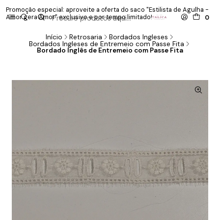
Promoção especial: aproveite a oferta do saco "Estilista de Agulha -
P
Amor gera Amor" exclusivo e por tempo limitado!
co
0
Início
Retrosaria
Bordados Ingleses
Bordados Ingleses de Entremeio com Passe Fita
Bordado Inglês de Entremeio com Passe Fita