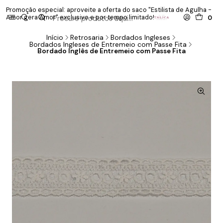
Promoção especial: aproveite a oferta do saco "Estilista de Agulha -
P
Amor gera Amor" exclusivo e por tempo limitado!
co
0
Início
Retrosaria
Bordados Ingleses
Bordados Ingleses de Entremeio com Passe Fita
Bordado Inglês de Entremeio com Passe Fita