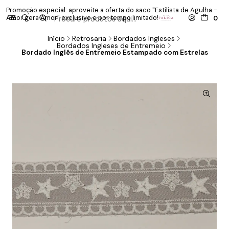
Promoção especial: aproveite a oferta do saco "Estilista de Agulha -
P
Amor gera Amor" exclusivo e por tempo limitado!
co
0
Início
Retrosaria
Bordados Ingleses
Bordados Ingleses de Entremeio
Bordado Inglês de Entremeio Estampado com Estrelas