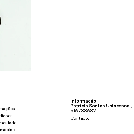
Informação
Patrícia Santos Unipessoal,
amações
516738682
dições
Contacto
ivacidade
eembolso