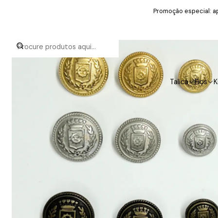
Promoção especial: ap
Talica
Fios
K