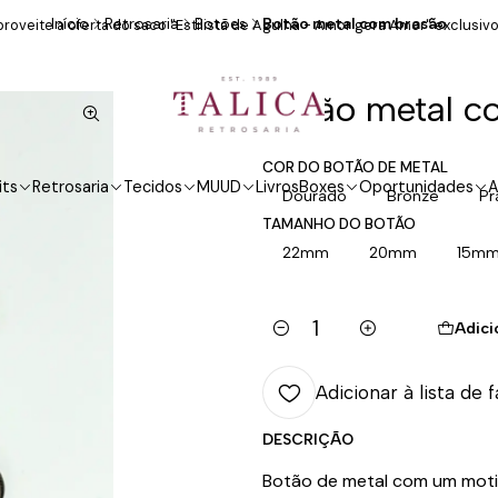
Início
Retrosaria
Botões
Botão metal com brasão
roveite a oferta do saco "Estilista de Agulha - Amor gera Amor" exclusivo
Botão metal c
COR DO BOTÃO DE METAL
its
Retrosaria
Tecidos
MUUD
Livros
Boxes
Oportunidades
A
Dourado
Bronze
Pr
TAMANHO DO BOTÃO
22mm
20mm
15m
Adici
Quantidade
Adicionar à lista de 
DESCRIÇÃO
Botão de metal com um motiv