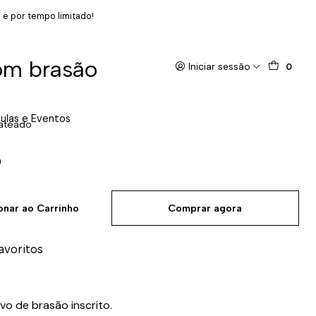
 e por tempo limitado!
om brasão
Iniciar sessão
0
ulas e Eventos
ateado
m
onar ao Carrinho
Comprar agora
favoritos
o de brasão inscrito.