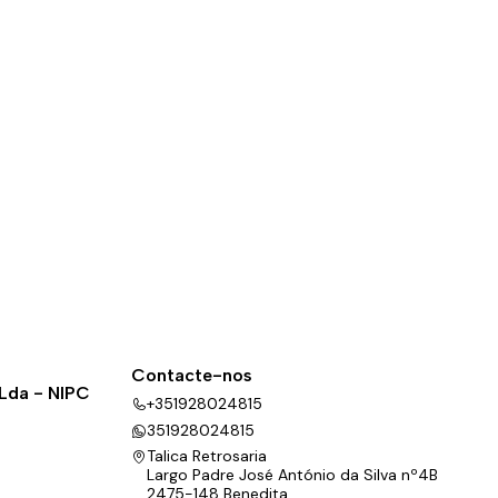
Contacte-nos
 Lda - NIPC
+351928024815
351928024815
Talica Retrosaria
Largo Padre José António da Silva nº4B
2475-148 Benedita