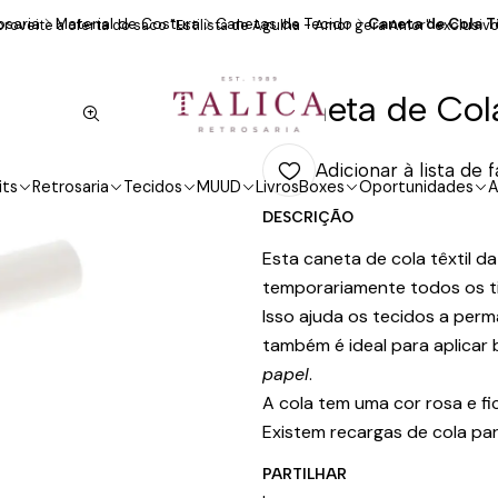
osaria
Material de Costura
Canetas de Tecido
Caneta de Cola Tê
roveite a oferta do saco "Estilista de Agulha - Amor gera Amor" exclusivo
Caneta de Cola
Adicionar à lista de 
its
Retrosaria
Tecidos
MUUD
Livros
Boxes
Oportunidades
A
DESCRIÇÃO
Esta caneta de cola têxtil d
temporariamente todos os ti
Isso ajuda os tecidos a per
também é ideal para aplicar
papel
.
A cola tem uma cor rosa e fi
Existem recargas de cola par
PARTILHAR