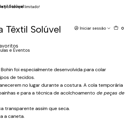
xtil Solúvel
 e por tempo limitado!
 Têxtil Solúvel
Iniciar sessão
0
favoritos
ulas e Eventos
a Bohin foi especialmente desenvolvida para colar
pos de tecidos.
manecerem no lugar durante a costura. A cola temporária
 bainhas e para a técnica de acolchoamento
de peças de
ca transparente assim que seca.
a a caneta.