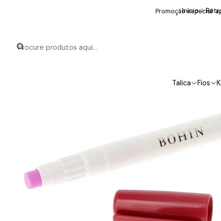
Início
Retr
Promoção especial: ap
Talica
Fios
K