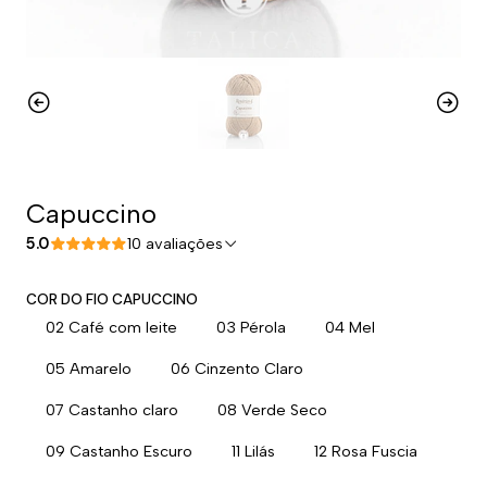
Capuccino
5.0
10 avaliações
COR DO FIO CAPUCCINO
02 Café com leite
03 Pérola
04 Mel
05 Amarelo
06 Cinzento Claro
07 Castanho claro
08 Verde Seco
09 Castanho Escuro
11 Lilás
12 Rosa Fuscia