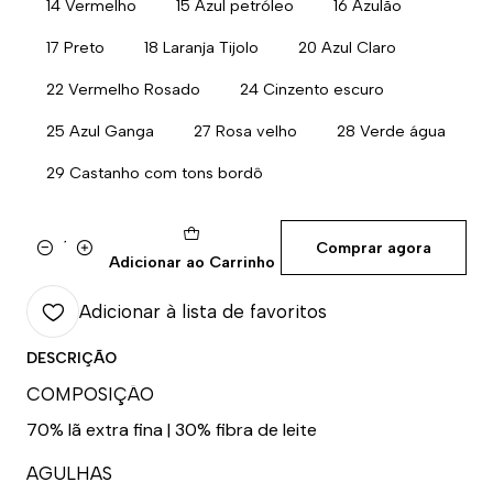
14 Vermelho
15 Azul petróleo
16 Azulão
17 Preto
18 Laranja Tijolo
20 Azul Claro
22 Vermelho Rosado
24 Cinzento escuro
25 Azul Ganga
27 Rosa velho
28 Verde água
29 Castanho com tons bordô
Comprar agora
Quantidade
Adicionar ao Carrinho
Adicionar à lista de favoritos
DESCRIÇÃO
COMPOSIÇÃO
70% lã extra fina | 30% fibra de leite
AGULHAS