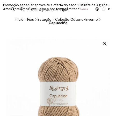
Promoção especial: aproveite a oferta do saco "Estilista de Agulha -
P
Amor gera Amor" exclusivo e por tempo limitado!
co
0
Início
Fios
Estação
Coleção Outono-Inverno
Capuccino