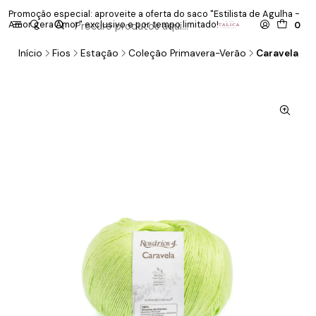
Promoção especial: aproveite a oferta do saco "Estilista de Agulha -
P
Amor gera Amor" exclusivo e por tempo limitado!
co
0
Início
Fios
Estação
Coleção Primavera-Verão
Caravela