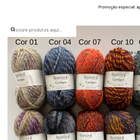
Promoção especial: ap
Talica
Fios
K