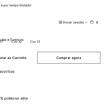
 e por tempo limitado!
Iniciar sessão
0
ulas e Eventos
07
Cor 10
Cor 13
onar ao Carrinho
Comprar agora
favoritos
% poliéster elite