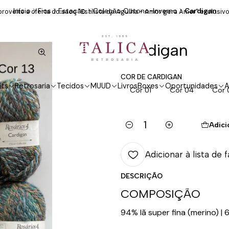
Início
Fios
Estação
Coleção Outono-Inverno
Cardigan
roveite a oferta do saco "Estilista de Agulha - Amor gera Amor" exclusivo
Cardigan
COR DE CARDIGAN
its
Retrosaria
Tecidos
MUUD
Livros
Boxes
Oportunidades
A
Cor 01
Cor 04
Cor 
Adici
Quantidade
Adicionar à lista de 
DESCRIÇÃO
COMPOSIÇÃO
94% lã super fina (merino) | 6