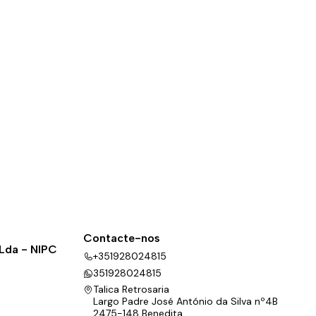
Contacte-nos
 Lda - NIPC
+351928024815
351928024815
Talica Retrosaria
Largo Padre José António da Silva nº4B
2475-148 Benedita