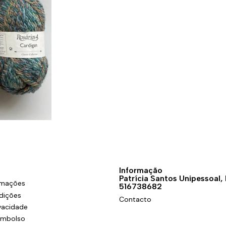
Informação
Patrícia Santos Unipessoal,
amações
516738682
dições
Contacto
ivacidade
eembolso