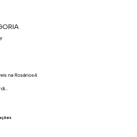
GORIA
ky
veis na Rosários4
i...
zações