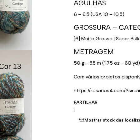
AGULHAS
6 – 6.5 (USA 10 – 10.5)
GROSSURA – CATE
[6] Muito Grosso | Super Bul
METRAGEM
50 g = 55 m (1.75 oz = 60 yd)
Com vários projetos disponí
https://rosarios4.com/?s=card
PARTILHAR
|
Mostrar stock das locali