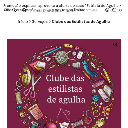
Promoção especial: aproveite a oferta do saco "Estilista de Agulha -
P
Amor gera Amor" exclusivo e por tempo limitado!
co
0
Início
Serviços
Clube das Estilistas de Agulha