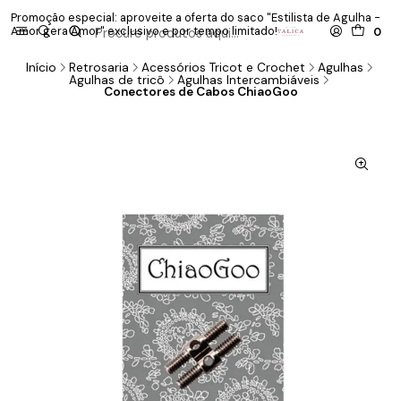
Promoção especial: aproveite a oferta do saco "Estilista de Agulha -
P
Amor gera Amor" exclusivo e por tempo limitado!
co
0
Início
Retrosaria
Acessórios Tricot e Crochet
Agulhas
Agulhas de tricô
Agulhas Intercambiáveis
Conectores de Cabos ChiaoGoo