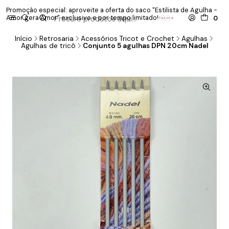
Promoção especial: aproveite a oferta do saco "Estilista de Agulha -
P
Amor gera Amor" exclusivo e por tempo limitado!
co
0
Início
Retrosaria
Acessórios Tricot e Crochet
Agulhas
Agulhas de tricô
Conjunto 5 agulhas DPN 20cm Nadel