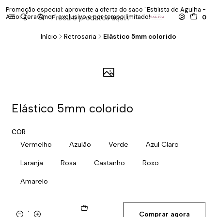
Promoção especial: aproveite a oferta do saco "Estilista de Agulha -
P
Amor gera Amor" exclusivo e por tempo limitado!
co
0
Início
Retrosaria
Elástico 5mm colorido
Elástico 5mm colorido
COR
Vermelho
Azulão
Verde
Azul Claro
Laranja
Rosa
Castanho
Roxo
Amarelo
Comprar agora