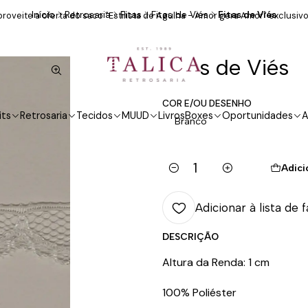
Início
Retrosaria
Fitas
Fitas de Viés
Fitas de Viés
roveite a oferta do saco "Estilista de Agulha - Amor gera Amor" exclusivo
Fitas de Viés
COR E/OU DESENHO
its
Retrosaria
Tecidos
MUUD
Livros
Boxes
Oportunidades
A
Branco
Adici
Quantidade
Adicionar à lista de 
DESCRIÇÃO
Altura da Renda: 1 cm
100% Poliéster