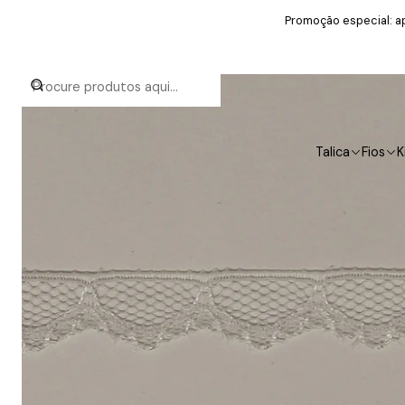
Promoção especial: ap
Talica
Fios
K