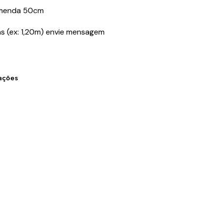
omenda 50cm
s (ex: 1,20m) envie mensagem
zações