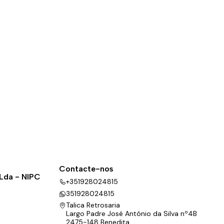
Contacte-nos
 Lda - NIPC
+351928024815
351928024815
Talica Retrosaria
Largo Padre José António da Silva nº4B
2475-148 Benedita