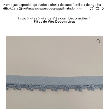
Promoção especial: aproveite a oferta do saco "Estilista de Agulha -
P
Amor gera Amor" exclusivo e por tempo limitado!
co
0
Início
Fitas
Fita de Viés com Decorações
Fitas de Viés Decorativas