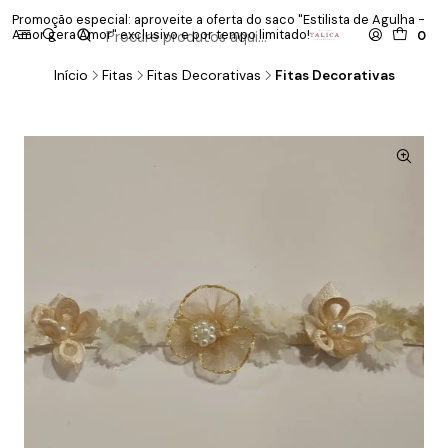
Promoção especial: aproveite a oferta do saco "Estilista de Agulha -
P
Amor gera Amor" exclusivo e por tempo limitado!
co
0
Início
Fitas
Fitas Decorativas
Fitas Decorativas