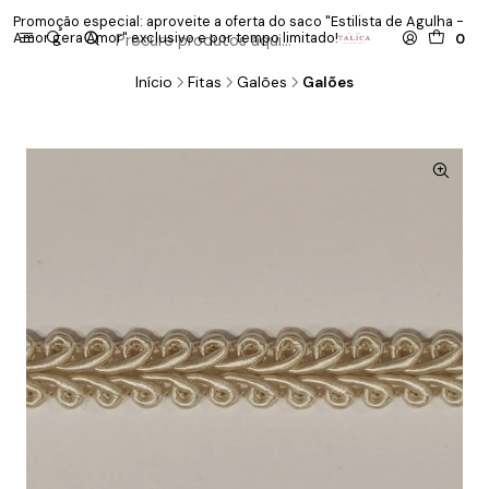
Promoção especial: aproveite a oferta do saco "Estilista de Agulha -
P
Amor gera Amor" exclusivo e por tempo limitado!
co
0
Início
Fitas
Galões
Galões