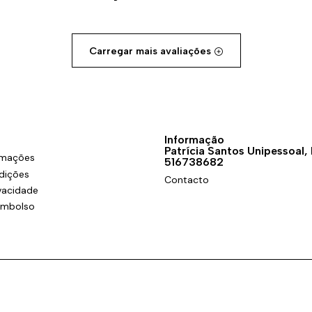
Carregar mais avaliações
Informação
Patrícia Santos Unipessoal,
amações
516738682
dições
Contacto
ivacidade
eembolso