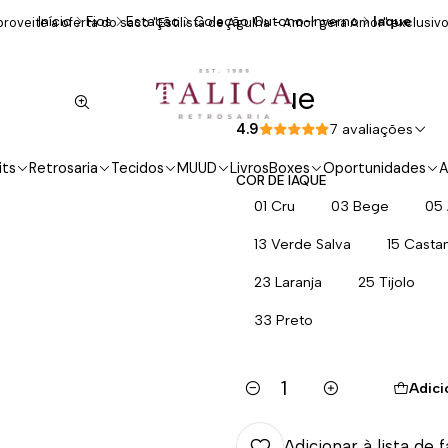
Início
Fios
Estação
Coleção Outono-Inverno
Iaque
roveite a oferta do saco "Estilista de Agulha - Amor gera Amor" exclusivo
Iaque
4.9
7 avaliações
its
Retrosaria
Tecidos
MUUD
Livros
Boxes
Oportunidades
A
COR DE IAQUE
01 Cru
03 Bege
05
13 Verde Salva
15 Casta
23 Laranja
25 Tijolo
33 Preto
Adici
Quantidade
Adicionar à lista de 