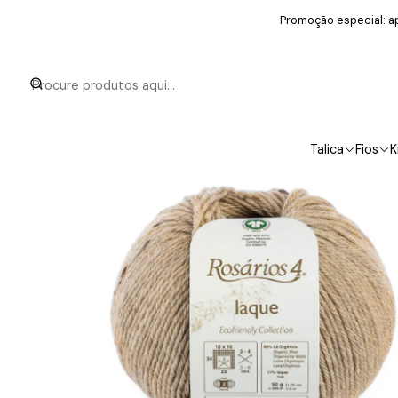
Promoção especial: ap
Talica
Fios
K