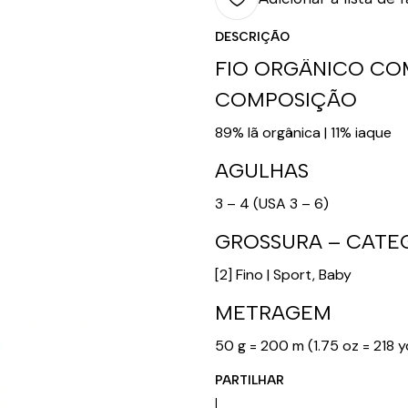
DESCRIÇÃO
FIO ORGÂNICO CO
COMPOSIÇÃO
89% lã orgânica | 11% iaque
AGULHAS
3 – 4 (USA 3 – 6)
GROSSURA – CATE
[2] Fino | Sport, Baby
METRAGEM
50 g = 200 m (1.75 oz = 218 y
PARTILHAR
|