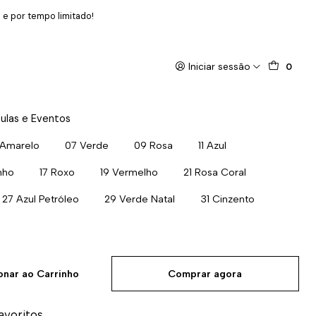
 e por tempo limitado!
Iniciar sessão
0
ulas e Eventos
 Amarelo
07 Verde
09 Rosa
11 Azul
nho
17 Roxo
19 Vermelho
21 Rosa Coral
27 Azul Petróleo
29 Verde Natal
31 Cinzento
onar ao Carrinho
Comprar agora
favoritos