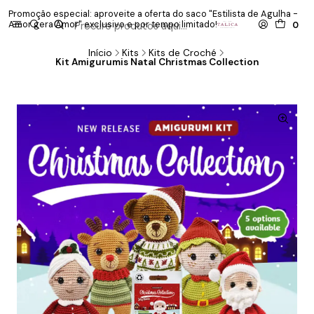
Promoção especial: aproveite a oferta do saco "Estilista de Agulha -
P
Amor gera Amor" exclusivo e por tempo limitado!
co
0
Início
Kits
Kits de Croché
Kit Amigurumis Natal Christmas Collection