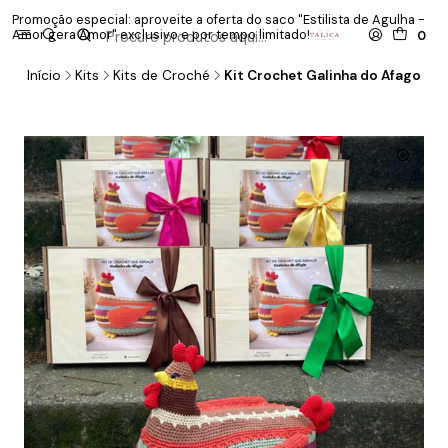
Promoção especial: aproveite a oferta do saco "Estilista de Agulha -
P
Amor gera Amor" exclusivo e por tempo limitado!
co
0
Início
Kits
Kits de Croché
Kit Crochet Galinha do Afago