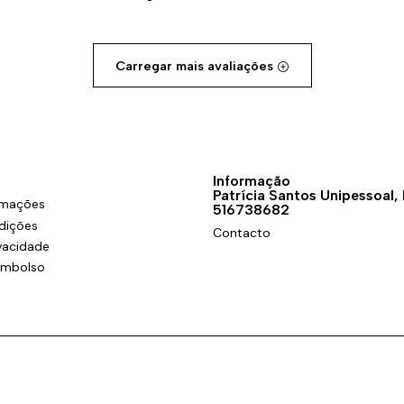
Carregar mais avaliações
Informação
Patrícia Santos Unipessoal,
amações
516738682
dições
Contacto
ivacidade
eembolso