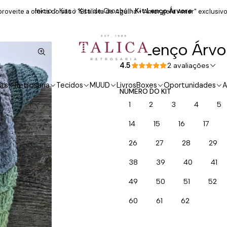
Início
Kits
Kits de Croché
Kit Lenço Árvore
roveite a oferta do saco "Estilista de Agulha - Amor gera Amor" exclusivo
Kit Lenço Árvo
4.5
2 avaliações
its
Retrosaria
Tecidos
MUUD
Livros
Boxes
Oportunidades
A
NÚMERO DO KIT
1
2
3
4
5
14
15
16
17
26
27
28
29
38
39
40
41
49
50
51
52
60
61
62