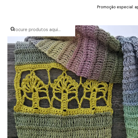
Promoção especial: ap
Talica
Fios
K