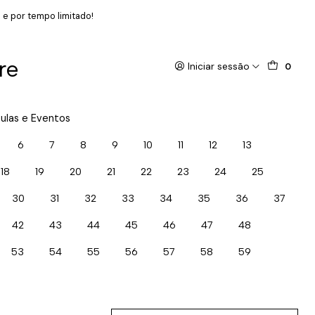
 e por tempo limitado!
re
Iniciar sessão
0
ulas e Eventos
6
7
8
9
10
11
12
13
18
19
20
21
22
23
24
25
30
31
32
33
34
35
36
37
42
43
44
45
46
47
48
53
54
55
56
57
58
59