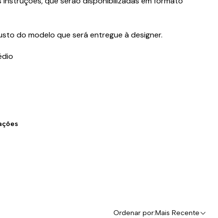
as instruções, que serão disponibilizadas em formato
 custo do modelo que será entregue à designer.
édio
zações
Ordenar por:
Mais Recente