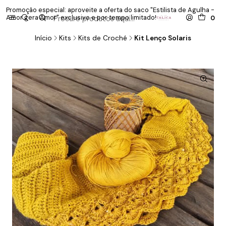
Promoção especial: aproveite a oferta do saco "Estilista de Agulha -
P
Amor gera Amor" exclusivo e por tempo limitado!
co
0
Início
Kits
Kits de Croché
Kit Lenço Solaris