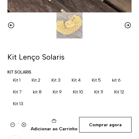
Kit Lenço Solaris
KIT SOLARIS
Kit 1
Kit 2
Kit 3
Kit 4
Kit 5
kit 6
Kit 7
kit 8
Kit 9
Kit 10
Kit 11
Kit 12
Kit 13
Comprar agora
Quantidade
Adicionar ao Carrinho