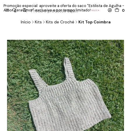
Promoção especial: aproveite a oferta do saco "Estilista de Agulha -
P
Amor gera Amor" exclusivo e por tempo limitado!
co
0
Início
Kits
Kits de Croché
Kit Top Coimbra