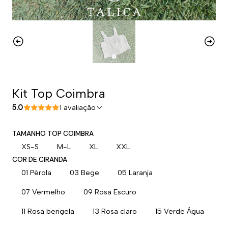
Kit Top Coimbra
5.0
1 avaliação
TAMANHO TOP COIMBRA
XS-S
M-L
XL
XXL
COR DE CIRANDA
01 Pérola
03 Bege
05 Laranja
07 Vermelho
09 Rosa Escuro
11 Rosa berigela
13 Rosa claro
15 Verde Água