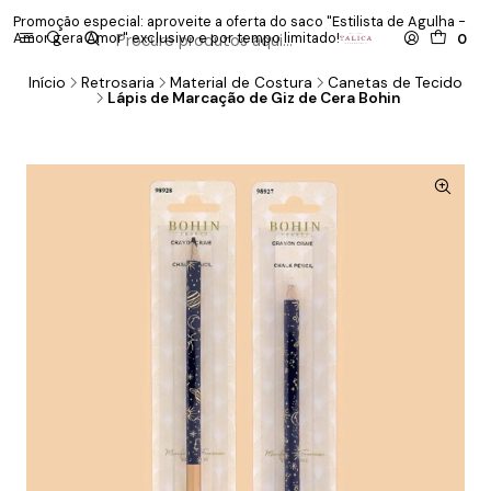
Promoção especial: aproveite a oferta do saco "Estilista de Agulha -
P
Amor gera Amor" exclusivo e por tempo limitado!
co
0
Início
Retrosaria
Material de Costura
Canetas de Tecido
Lápis de Marcação de Giz de Cera Bohin