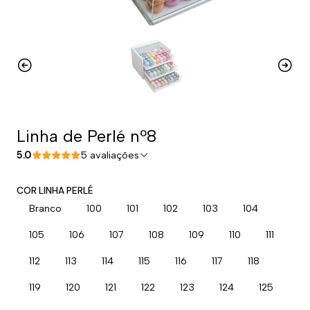
Linha de Perlé nº8
5.0
5 avaliações
COR LINHA PERLÉ
Branco
100
101
102
103
104
105
106
107
108
109
110
111
112
113
114
115
116
117
118
119
120
121
122
123
124
125