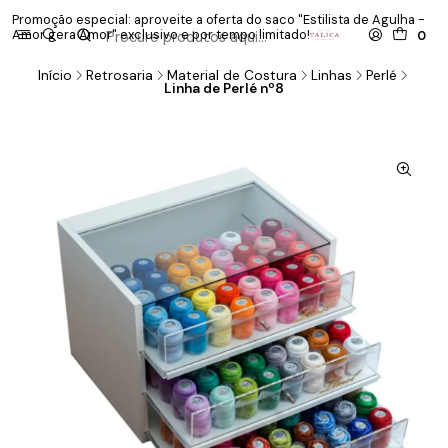
Promoção especial: aproveite a oferta do saco "Estilista de Agulha -
P
Amor gera Amor" exclusivo e por tempo limitado!
co
0
Início
Retrosaria
Material de Costura
Linhas
Perlé
Linha de Perlé nº8