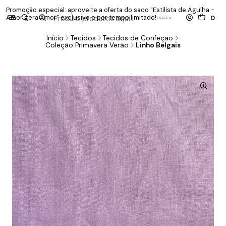
Promoção especial: aproveite a oferta do saco "Estilista de Agulha -
P
Amor gera Amor" exclusivo e por tempo limitado!
co
0
Início
Tecidos
Tecidos de Confeção
Coleção Primavera Verão
Linho Belgais