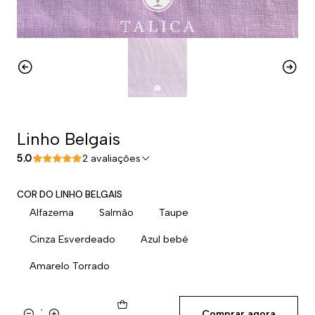
Linho Belgais
5.0
2 avaliações
COR DO LINHO BELGAIS
Alfazema
Salmão
Taupe
Cinza Esverdeado
Azul bebé
Amarelo Torrado
Comprar agora