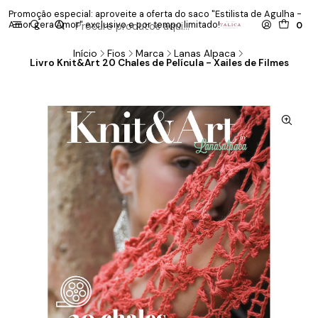
Promoção especial: aproveite a oferta do saco "Estilista de Agulha -
P
Amor gera Amor" exclusivo e por tempo limitado!
co
0
Início
Fios
Marca
Lanas Alpaca
Livro Knit&Art 20 Chales de Película - Xailes de Filmes