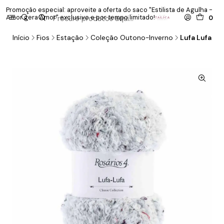
Promoção especial: aproveite a oferta do saco "Estilista de Agulha -
P
Amor gera Amor" exclusivo e por tempo limitado!
co
0
Início
Fios
Estação
Coleção Outono-Inverno
Lufa Lufa