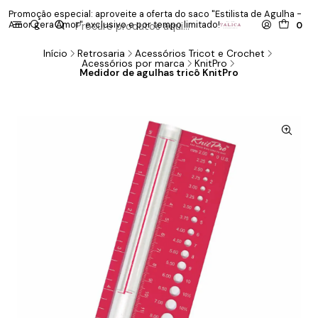
Promoção especial: aproveite a oferta do saco "Estilista de Agulha -
P
Amor gera Amor" exclusivo e por tempo limitado!
co
0
Início
Retrosaria
Acessórios Tricot e Crochet
Acessórios por marca
KnitPro
Medidor de agulhas tricô KnitPro