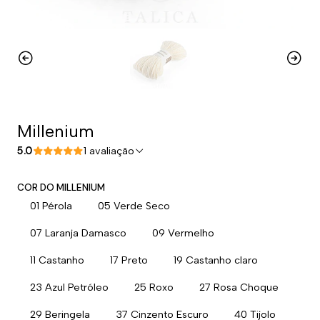
Millenium
5.0
1 avaliação
COR DO MILLENIUM
01 Pérola
05 Verde Seco
07 Laranja Damasco
09 Vermelho
11 Castanho
17 Preto
19 Castanho claro
23 Azul Petróleo
25 Roxo
27 Rosa Choque
29 Beringela
37 Cinzento Escuro
40 Tijolo