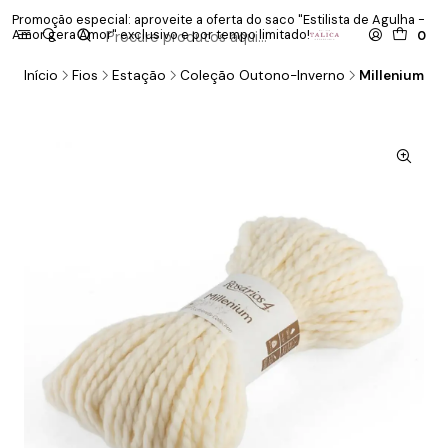
Promoção especial: aproveite a oferta do saco "Estilista de Agulha -
P
Amor gera Amor" exclusivo e por tempo limitado!
co
0
Início
Fios
Estação
Coleção Outono-Inverno
Millenium