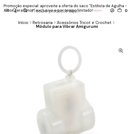
Promoção especial: aproveite a oferta do saco "Estilista de Agulha -
P
Amor gera Amor" exclusivo e por tempo limitado!
co
0
Início
Retrosaria
Acessórios Tricot e Crochet
Módulo para Vibrar Amigurumi